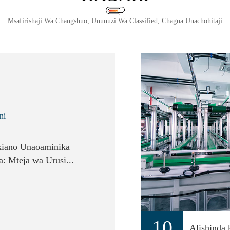
Msafirishaji Wa Changshuo, Ununuzi Wa Classified, Chagua Unachohitaji
ni
kiano Unaoaminika
: Mteja wa Urusi...
10
Alishinda 