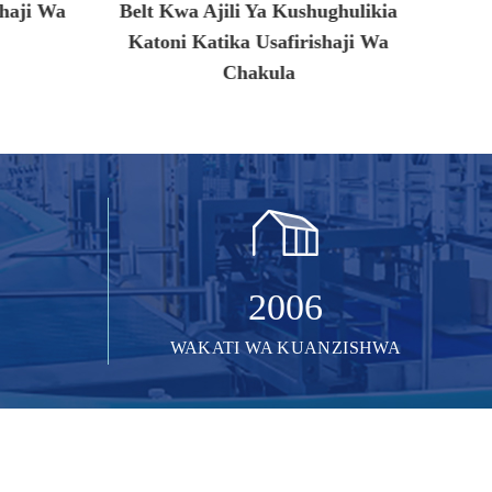
ghulikia
Plastiki Kinachonyumbulika Kwa
Kio
haji Wa
Ufungashaji Wa Chakula Na
Viwa
Uzalishaji Wa Viungo
2006
WAKATI WA KUANZISHWA