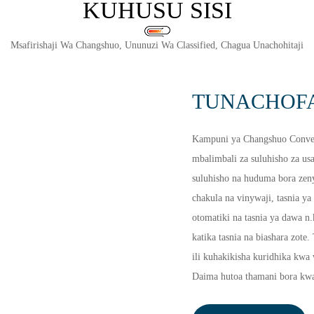
KUHUSU SISI
Msafirishaji Wa Changshuo, Ununuzi Wa Classified, Chagua Unachohitaji
TUNACHOF
Kampuni ya Changshuo Conveyo
mbalimbali za suluhisho za us
suluhisho na huduma bora zeny
chakula na vinywaji, tasnia ya 
otomatiki na tasnia ya dawa n.
katika tasnia na biashara zot
ili kuhakikisha kuridhika kwa
Daima hutoa thamani bora kwa