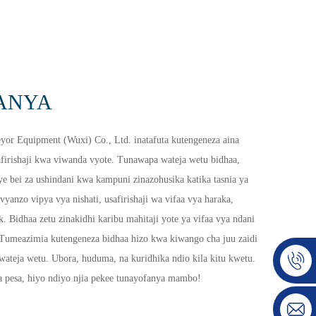
ANYA
r Equipment (Wuxi) Co., Ltd. inatafuta kutengeneza aina
afirishaji kwa viwanda vyote. Tunawapa wateja wetu bidhaa,
e bei za ushindani kwa kampuni zinazohusika katika tasnia ya
vyanzo vipya vya nishati, usafirishaji wa vifaa vya haraka,
k. Bidhaa zetu zinakidhi karibu mahitaji yote ya vifaa vya ndani
e. Tumeazimia kutengeneza bidhaa hizo kwa kiwango cha juu zaidi
 wateja wetu. Ubora, huduma, na kuridhika ndio kila kitu kwetu.
 pesa, hiyo ndiyo njia pekee tunayofanya mambo!