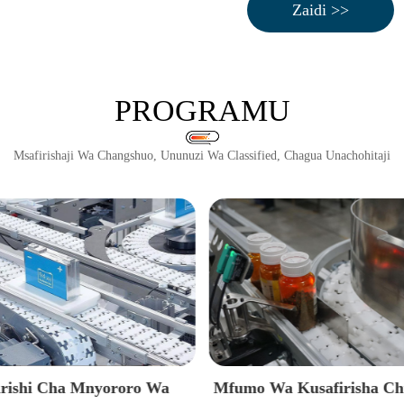
Zaidi >>
PROGRAMU
Msafirishaji Wa Changshuo, Ununuzi Wa Classified, Chagua Unachohitaji
a Kusafirisha Chupa Kwa
Mfumo Wa Kusafirisha R