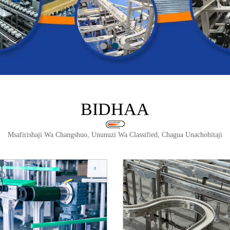
BIDHAA
Msafirishaji Wa Changshuo, Ununuzi Wa Classified, Chagua Unachohitaji