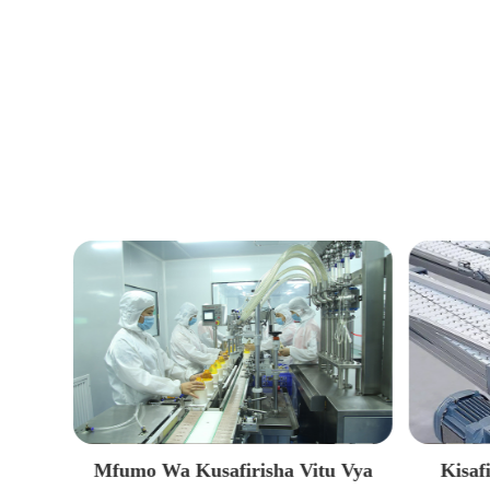
u Vya
Kisafirishi Cha Mnyororo Wa
Mfumo W