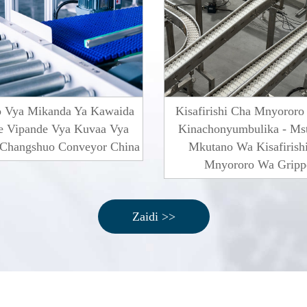
o Vya Mikanda Ya Kawaida
Kisafirishi Cha Mnyororo
e Vipande Vya Kuvaa Vya
Kinachonyumbulika - Ms
Changshuo Conveyor China
Mkutano Wa Kisafirish
Mnyororo Wa Gripp
Zaidi >>