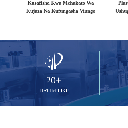
 Wa
Plastiki Cha Kawaida Kwa
Dawa N
ungo
Ushughulikiaji Wa Bidhaa Za
Chakula Na Betri
+
20
HATI MILIKI