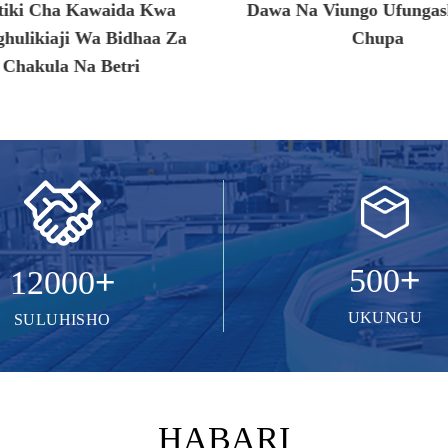
a Viungo Ufungashaji Wa
Belt Kwa Ajili Ya Kushu
Chupa
Katoni Katika Usafiris
Chakula
+
+
500
12000
UKUNGU
SULUHISHO
HABARI