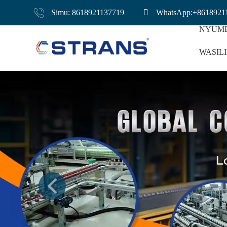
Simu: 8618921137719
WhatsApp:+8618921
NYUM
WASIL
Kontena La Bu